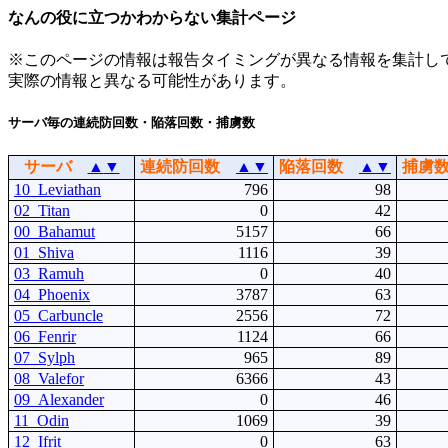
なんの役に立つかわからない集計ページ
※このページの情報は報告タイミングが異なる情報を集計し
実際の情報と異なる可能性があります。
サーバ毎の連続防回数・陥落回数・捕虜数
サーバ
▲
▼
連続防回数
▲
▼
陥落回数
▲
▼
捕虜
10_Leviathan
796
98
02_Titan
0
42
00_Bahamut
5157
66
01_Shiva
1116
39
03_Ramuh
0
40
04_Phoenix
3787
63
05_Carbuncle
2556
72
06_Fenrir
1124
66
07_Sylph
965
89
08_Valefor
6366
43
09_Alexander
0
46
11_Odin
1069
39
12_Ifrit
0
63