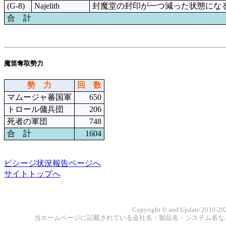
(G-8)
Najelith
封魔堂の封印が一つ減った状態にな
合 計
魔笛奪取勢力
勢 力
回 数
マムージャ蕃国軍
650
トロール傭兵団
206
死者の軍団
748
合 計
1604
ビシージ状況報告ページへ
サイトトップへ
Copyright © and Update 2010-202
当ホームページに記載されている会社名・製品名・システム名な