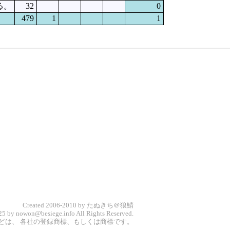
る。
32
0
479
1
1
Created 2006-2010 by たぬきち＠狼鯖
5 by nowon@besiege.info All Rights Reserved.
どは、 各社の登録商標、もしくは商標です。