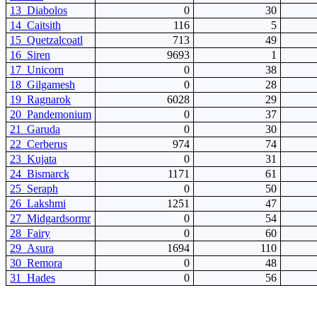
13_Diabolos
0
30
14_Caitsith
116
5
15_Quetzalcoatl
713
49
16_Siren
9693
1
17_Unicorn
0
38
18_Gilgamesh
0
28
19_Ragnarok
6028
29
20_Pandemonium
0
37
21_Garuda
0
30
22_Cerberus
974
74
23_Kujata
0
31
24_Bismarck
1171
61
25_Seraph
0
50
26_Lakshmi
1251
47
27_Midgardsormr
0
54
28_Fairy
0
60
29_Asura
1694
110
30_Remora
0
48
31_Hades
0
56