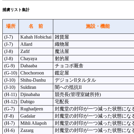
捕虜リスト集計
場所
名 前
施設・機能
(J-7)
Kahah Hobichai
雑貨屋
(J-7)
Allard
織物屋
(J-8)
Zafif
魔法屋
(J-8)
Chayaya
射的屋
(G-9)
Dahaaba
チョコボ厩舎
(G-10)
Chochoroon
鑑定屋
(J-10)
Shihu-Danhu
デジョンIIタルタル
(J-10)
Suldiran
闇への抵抗II
(H-11)
Djinabaha
競売長(管理室鍵所持)
(H-12)
Dabigo
宅配長
(G-7)
Rughadjeen
封魔堂の封印が一つ減った状態にな
(F-8)
Gadalar
封魔堂の封印が一つ減った状態にな
(H-7)
Mihli Aliapoh
封魔堂の封印が一つ減った状態にな
(H-6)
Zazarg
封魔堂の封印が一つ減った状態にな