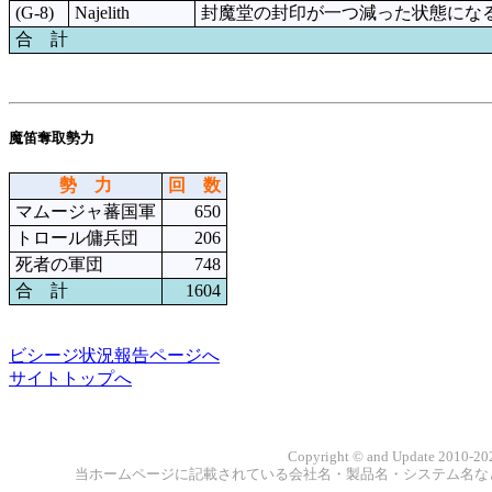
(G-8)
Najelith
封魔堂の封印が一つ減った状態にな
合 計
魔笛奪取勢力
勢 力
回 数
マムージャ蕃国軍
650
トロール傭兵団
206
死者の軍団
748
合 計
1604
ビシージ状況報告ページへ
サイトトップへ
Copyright © and Update 2010-202
当ホームページに記載されている会社名・製品名・システム名な