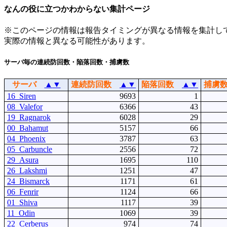
なんの役に立つかわからない集計ページ
※このページの情報は報告タイミングが異なる情報を集計し
実際の情報と異なる可能性があります。
サーバ毎の連続防回数・陥落回数・捕虜数
サーバ
▲
▼
連続防回数
▲
▼
陥落回数
▲
▼
捕虜
16_Siren
9693
1
08_Valefor
6366
43
19_Ragnarok
6028
29
00_Bahamut
5157
66
04_Phoenix
3787
63
05_Carbuncle
2556
72
29_Asura
1695
110
26_Lakshmi
1251
47
24_Bismarck
1171
61
06_Fenrir
1124
66
01_Shiva
1117
39
11_Odin
1069
39
22_Cerberus
974
74