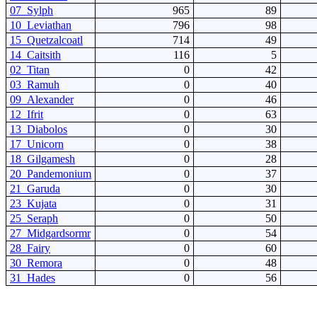
07_Sylph
965
89
10_Leviathan
796
98
15_Quetzalcoatl
714
49
14_Caitsith
116
5
02_Titan
0
42
03_Ramuh
0
40
09_Alexander
0
46
12_Ifrit
0
63
13_Diabolos
0
30
17_Unicorn
0
38
18_Gilgamesh
0
28
20_Pandemonium
0
37
21_Garuda
0
30
23_Kujata
0
31
25_Seraph
0
50
27_Midgardsormr
0
54
28_Fairy
0
60
30_Remora
0
48
31_Hades
0
56