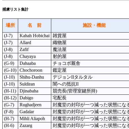
捕虜リスト集計
場所
名 前
施設・機能
(J-7)
Kahah Hobichai
雑貨屋
(J-7)
Allard
織物屋
(J-8)
Zafif
魔法屋
(J-8)
Chayaya
射的屋
(G-9)
Dahaaba
チョコボ厩舎
(G-10)
Chochoroon
鑑定屋
(J-10)
Shihu-Danhu
デジョンIIタルタル
(J-10)
Suldiran
闇への抵抗II
(H-11)
Djinabaha
競売長(管理室鍵所持)
(H-12)
Dabigo
宅配長
(G-7)
Rughadjeen
封魔堂の封印が一つ減った状態にな
(F-8)
Gadalar
封魔堂の封印が一つ減った状態にな
(H-7)
Mihli Aliapoh
封魔堂の封印が一つ減った状態にな
(H-6)
Zazarg
封魔堂の封印が一つ減った状態にな