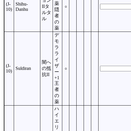
ョン
薬
(J-
Shihu-
IIタ
○
10)
Danhu
隠
ルタ
者
ル
の
薬
デ
モ
ラ
ラ
イ
闇へ
(J-
ザ
Suldiran
の抵
○
10)
ー
抗II
+1
王
者
の
薬
ハ
イ
エ
リ