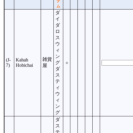
テ
ム
ダ
イ
ダ
ロ
ス
ウ
ィ
ン
雑貨
(J-
Kahah
グ
○
7)
Hobichai
屋
ダ
ス
テ
ィ
ウ
ィ
ン
グ
ダ
ス
テ