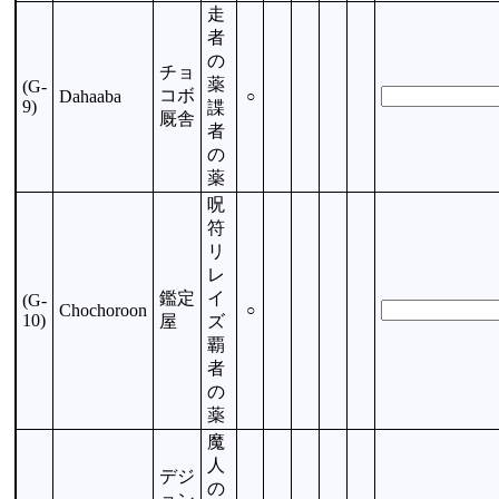
走
者
の
チョ
薬
(G-
コボ
Dahaaba
○
9)
諜
厩舎
者
の
薬
呪
符
リ
レ
鑑定
イ
(G-
Chochoroon
○
10)
屋
ズ
覇
者
の
薬
魔
人
デジ
の