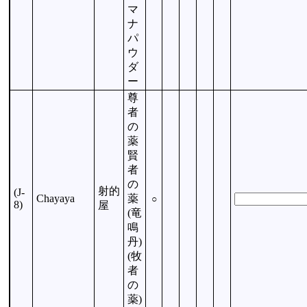
マ
ナ
パ
ウ
ダ
ー
尊
者
の
薬
賢
者
の
射的
(J-
Chayaya
薬
○
8)
屋
(竜
鳴
丹)
(牧
者
の
薬)