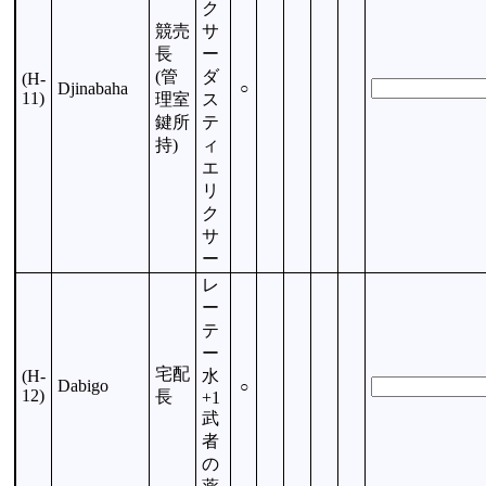
ク
競売
サ
長
ー
(管
ダ
(H-
Djinabaha
○
11)
理室
ス
鍵所
テ
持)
ィ
エ
リ
ク
サ
ー
レ
ー
テ
ー
宅配
(H-
水
Dabigo
○
12)
長
+1
武
者
の