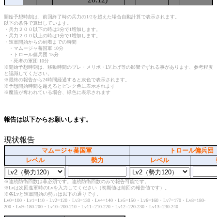
開始予想時刻は、前回終了時の兵力の1/2を超えた場合自動計算で表示されます。
以下の条件で算出しています。
・兵力２００以下の時は2分で1増加します。
・兵力２００以上の時は1分で1増加します。
・進軍開始からの到着までの時間
・マムージャ蕃国軍 10分
・トロール傭兵団 15分
・死者の軍団 10分
※開始予想時刻は、移動時間のブレ・メリポ・LV上げ等の影響でずれる事があります、参考程度
と認識してください。
※最終の報告から24時間経過すると灰色で表示されます。
※予想開始時間を越えるとピンク色に表示されます
※魔笛が奪われている場合、緑色に表示されます
報告は以下からお願いします。
現状報告
マムージャ蕃国軍
トロール傭兵団
レベル
勢力
レベル
※連続防衛回数は非必須です。連続防衛回数のみで報告可能です。
※Lvは次回進軍時のLvを入力してください（初期値は前回の報告値です）。
※各Lvと進軍開始の勢力は以下の通りです。
Lv0=100・Lv1=110・Lv2=120・Lv3=130・Lv4=140・Lv5=150・Lv6=160・Lv7=170・Lv8=180-
200・Lv9=180-200・Lv10=200-210・Lv11=210-220・Lv12=220-230・Lv13=230-240