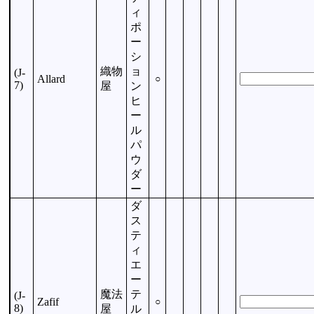
ィ
ポ
ー
シ
織物
ョ
(J-
Allard
○
7)
屋
ン
ヒ
ー
ル
パ
ウ
ダ
ー
ダ
ス
テ
ィ
エ
ー
魔法
テ
(J-
Zafif
○
8)
屋
ル