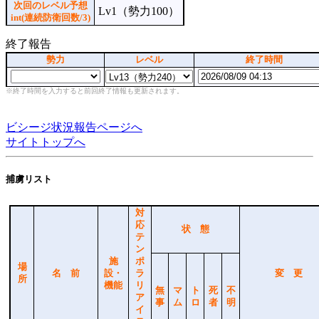
次回のレベル予想
Lv1（勢力100）
int(連続防衛回数/3)
終了報告
勢力
レベル
終了時間
※終了時間を入力すると前回終了情報も更新されます。
ビシージ状況報告ページへ
サイトトップへ
捕虜リスト
対
応
状 態
テ
ン
施
ポ
場
名 前
設・
ラ
変 更
所
機能
リ
無
マ
ト
死
不
ア
事
ム
ロ
者
明
イ