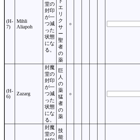
ト
堂の
エ
封印
リ
が一
ク
(H-
Mihli
つ減
○
7)
Aliapoh
サ
った
ー
状態
聖
にな
者
る。
の
薬
封魔
巨
堂の
人
封印
の
が一
薬
(H-
Zazarg
つ減
○
6)
猛
った
者
状態
の
にな
薬
る。
封魔
技
堂の
能