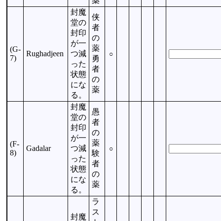
薬
封魔
侠
堂の
者
封印
の
が一
薬
(G-
Rughadjeen
つ減
○
7)
勇
った
者
状態
の
にな
薬
る。
封魔
愚
堂の
者
封印
の
が一
薬
(F-
Gadalar
つ減
○
8)
験
った
者
状態
の
にな
薬
る。
ラ
ス
封魔