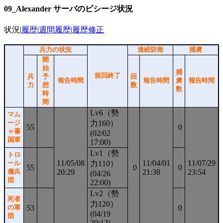
09_Alexander サーバのビシージ状況
状況|
履歴
|
週間履歴
|
履歴修正
兵力の状況
連続防衛
捕虜
開
始
捕
前回終了
兵
予
回
報告時間
報告時間
虜
報告時間
力
想
数
数
時
間
Lv6（勢
マム
力160）
ージ
55
0
ャ蕃
(02/02
国軍
17:00)
Lv1（勢
トロ
11/05/08
11/04/01
11/07/29
力110）
ール
55
0
0
20:29
21:38
23:54
傭兵
(04/26
団
22:00)
Lv2（勢
死者
力120）
53
0
の軍
(04/19
団
20:12)