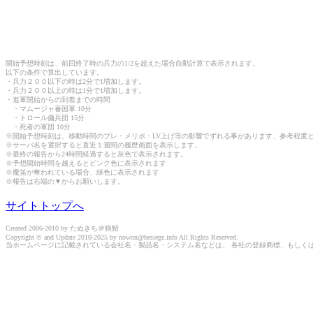
開始予想時刻は、前回終了時の兵力の1/2を超えた場合自動計算で表示されます。
以下の条件で算出しています。
・兵力２００以下の時は2分で1増加します。
・兵力２００以上の時は1分で1増加します。
・進軍開始からの到着までの時間
・マムージャ蕃国軍 10分
・トロール傭兵団 15分
・死者の軍団 10分
※開始予想時刻は、移動時間のブレ・メリポ・LV上げ等の影響でずれる事があります、参考程度
※サーバ名を選択すると直近１週間の履歴画面を表示します。
※最終の報告から24時間経過すると灰色で表示されます。
※予想開始時間を越えるとピンク色に表示されます
※魔笛が奪われている場合、緑色に表示されます
※報告は右端の▼からお願いします。
サイトトップへ
Created 2006-2010 by たぬきち＠狼鯖
Copyright © and Update 2010-2025 by nowon@besiege.info All Rights Reserved.
当ホームページに記載されている会社名・製品名・システム名などは、 各社の登録商標、もしく