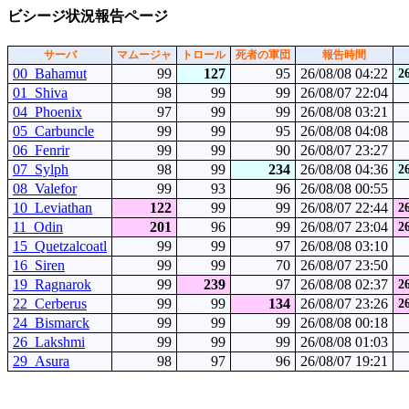
ビシージ状況報告ページ
サーバ
マムージャ
トロール
死者の軍団
報告時間
00_Bahamut
99
127
95
26/08/08 04:22
2
01_Shiva
98
99
99
26/08/07 22:04
04_Phoenix
97
99
99
26/08/08 03:21
05_Carbuncle
99
99
95
26/08/08 04:08
06_Fenrir
99
99
90
26/08/07 23:27
07_Sylph
98
99
234
26/08/08 04:36
2
08_Valefor
99
93
96
26/08/08 00:55
10_Leviathan
122
99
99
26/08/07 22:44
2
11_Odin
201
96
99
26/08/07 23:04
2
15_Quetzalcoatl
99
99
97
26/08/08 03:10
16_Siren
99
99
70
26/08/07 23:50
19_Ragnarok
99
239
97
26/08/08 02:37
2
22_Cerberus
99
99
134
26/08/07 23:26
2
24_Bismarck
99
99
99
26/08/08 00:18
26_Lakshmi
99
99
99
26/08/08 01:03
29_Asura
98
97
96
26/08/07 19:21