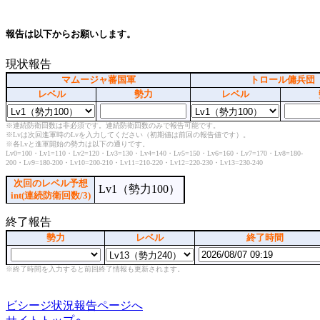
報告は以下からお願いします。
現状報告
マムージャ蕃国軍
トロール傭兵団
レベル
勢力
レベル
※連続防衛回数は非必須です。連続防衛回数のみで報告可能です。
※Lvは次回進軍時のLvを入力してください（初期値は前回の報告値です）。
※各Lvと進軍開始の勢力は以下の通りです。
Lv0=100・Lv1=110・Lv2=120・Lv3=130・Lv4=140・Lv5=150・Lv6=160・Lv7=170・Lv8=180-
200・Lv9=180-200・Lv10=200-210・Lv11=210-220・Lv12=220-230・Lv13=230-240
次回のレベル予想
Lv1（勢力100）
int(連続防衛回数/3)
終了報告
勢力
レベル
終了時間
※終了時間を入力すると前回終了情報も更新されます。
ビシージ状況報告ページへ