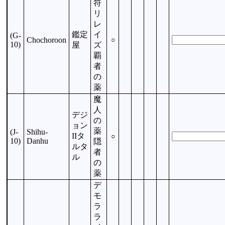
符
リ
レ
鑑定
イ
(G-
Chochoroon
○
10)
屋
ズ
覇
者
の
薬
魔
人
デジ
の
ョン
薬
(J-
Shihu-
IIタ
○
10)
Danhu
隠
ルタ
者
ル
の
薬
デ
モ
ラ
ラ