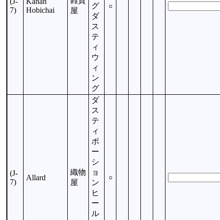
雑貨
(J-
Kahah
グ
○
7)
Hobichai
屋
ダ
ス
テ
ィ
ウ
ィ
ン
グ
ダ
ス
テ
ィ
ポ
ー
シ
織物
ョ
(J-
Allard
○
7)
屋
ン
ヒ
ー
ル