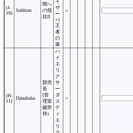
イ
闇へ
(J-
ザ
Suldiran
の抵
○
10)
ー
抗II
+1
王
者
の
薬
ハ
イ
エ
リ
ク
競売
サ
長
ー
(管
ダ
(H-
Djinabaha
○
11)
理室
ス
鍵所
テ
持)
ィ
エ
リ
ク