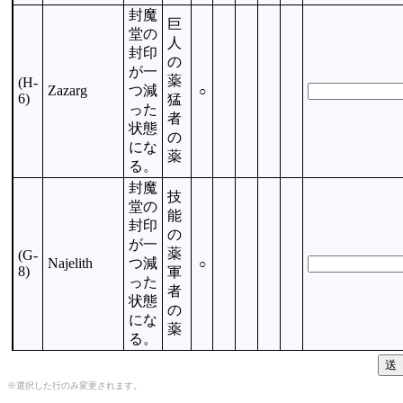
封魔
巨
堂の
人
封印
の
が一
薬
(H-
Zazarg
つ減
○
6)
猛
った
者
状態
の
にな
薬
る。
封魔
技
堂の
能
封印
の
が一
薬
(G-
Najelith
つ減
○
8)
軍
った
者
状態
の
にな
薬
る。
※選択した行のみ変更されます。